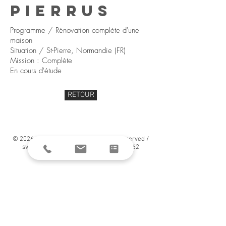
PIERRUS
Programme / Rénovation complète d'une
maison
Situation / St-Pierre, Normandie (FR)
Mission : Complète
En cours d'étude
RETOUR
© 2026 par Swann Vallée / All Rights Reserved /
svallee.archi@gmail.com
/
06.95.49.76.62